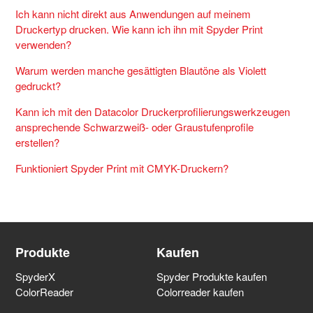
Ich kann nicht direkt aus Anwendungen auf meinem
Druckertyp drucken. Wie kann ich ihn mit Spyder Print
verwenden?
Warum werden manche gesättigten Blautöne als Violett
gedruckt?
Kann ich mit den Datacolor Druckerprofilierungswerkzeugen
ansprechende Schwarzweiß- oder Graustufenprofile
erstellen?
Funktioniert Spyder Print mit CMYK-Druckern?
Produkte
Kaufen
SpyderX
Spyder Produkte kaufen
ColorReader
Colorreader kaufen