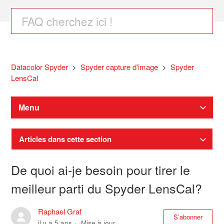
Datacolor Spyder
Spyder capture d'image
Spyder
LensCal
Menu
Articles dans cette section
De quoi ai-je besoin pour tirer le
meilleur parti du Spyder LensCal?
Raphael Graf
Pas
S’abonner
il y a 5 ans
Mise à jour