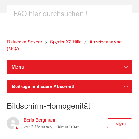
Datacolor Spyder
Spyder X2 Hilfe
Anzeigeanalyse
(MQA)
Menu
Beiträge in diesem Abschnitt
Bildschirm-Homogenität
Boris Bergmann
Noc
Folgen
vor 3 Monaten
Aktualisiert