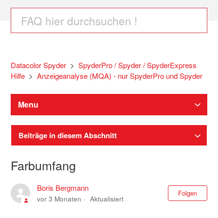
Datacolor Spyder
SpyderPro / Spyder / SpyderExpress
Hilfe
Anzeigeanalyse (MQA) - nur SpyderPro und Spyder
Menu
Beiträge in diesem Abschnitt
Farbumfang
Boris Bergmann
Noc
Folgen
vor 3 Monaten
Aktualisiert