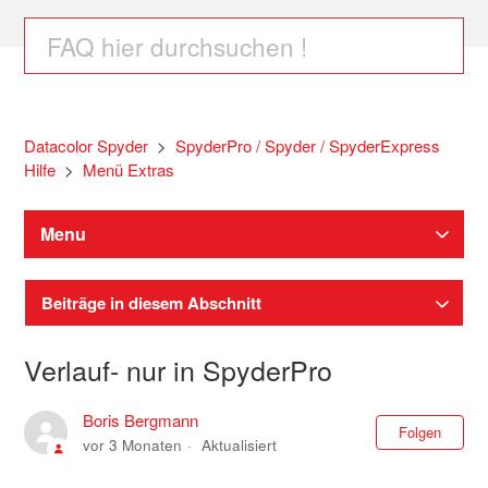
Datacolor Spyder
SpyderPro / Spyder / SpyderExpress
Hilfe
Menü Extras
Menu
Beiträge in diesem Abschnitt
Verlauf- nur in SpyderPro
Boris Bergmann
Noc
Folgen
vor 3 Monaten
Aktualisiert