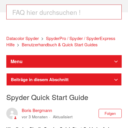
Datacolor Spyder
SpyderPro / Spyder / SpyderExpress
Hilfe
Benutzerhandbuch & Quick Start Guides
Menu
Beiträge in diesem Abschnitt
Spyder Quick Start Guide
Boris Bergmann
Noc
Folgen
vor 3 Monaten
Aktualisiert