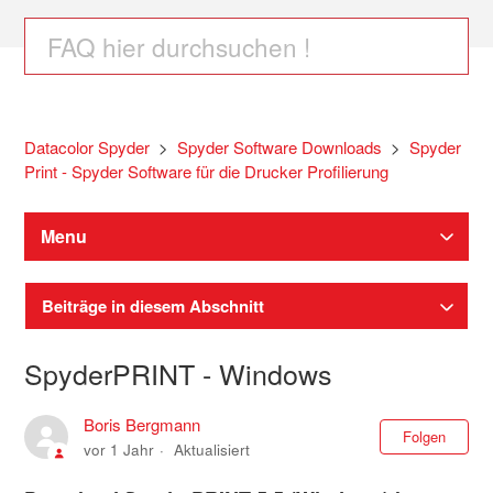
Datacolor Spyder
Spyder Software Downloads
Spyder
Print - Spyder Software für die Drucker Profilierung
Menu
Beiträge in diesem Abschnitt
SpyderPRINT - Windows
Boris Bergmann
Noc
Folgen
vor 1 Jahr
Aktualisiert