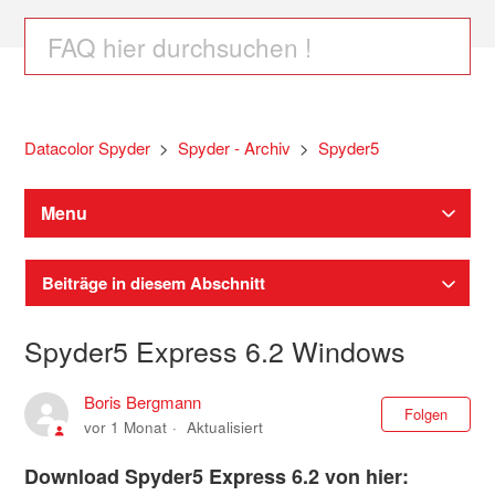
Datacolor Spyder
Spyder - Archiv
Spyder5
Menu
Beiträge in diesem Abschnitt
Spyder5 Express 6.2 Windows
Boris Bergmann
Noc
Folgen
vor 1 Monat
Aktualisiert
Download Spyder5 Express 6.2 von hier: