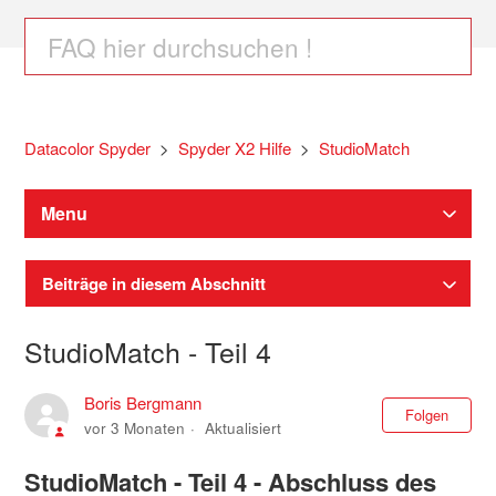
Datacolor Spyder
Spyder X2 Hilfe
StudioMatch
Menu
Beiträge in diesem Abschnitt
StudioMatch - Teil 4
Boris Bergmann
Noc
Folgen
vor 3 Monaten
Aktualisiert
StudioMatch - Teil 4 - Abschluss des