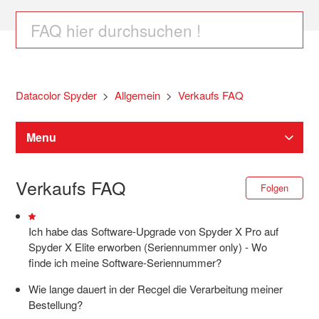
Datacolor Spyder
Allgemein
Verkaufs FAQ
Menu
Spyder Software Downloads
Verkaufs FAQ
Noc
Folgen
Spyder Monitor Kalibrierung
Ich habe das Software-Upgrade von Spyder X Pro auf
Spyder X Elite erworben (Seriennummer only) - Wo
finde ich meine Software-Seriennummer?
SpyderPro / Spyder / SpyderExpress Hilfe
Wie lange dauert in der Recgel die Verarbeitung meiner
Bestellung?
Spyder X2 Hilfe