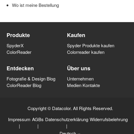
Wo ist meine Bestellung
Spyder Lösungen bei der Bilderfassung
Spyder Drucker-Profilierung
Produkte
Kaufen
SpyderX
Spyder Produkte kaufen
ColorReader
Colorreader kaufen
Spyder Accessories - Spyder Zubehör
Entdecken
Über uns
Informationen zum Thema Farbmanagement
Fotografie & Design Blog
Unternehmen
ColorReader Blog
Medien Kontakte
Allgemein
Copyright © Datacolor. All Rights Reserved.
Datacolor LightColor Meter
Impressum
AGBs
Datenschutzerklärung
Widerrufsbelehrung
|
|
|
Spyder - Archiv
Deutsch