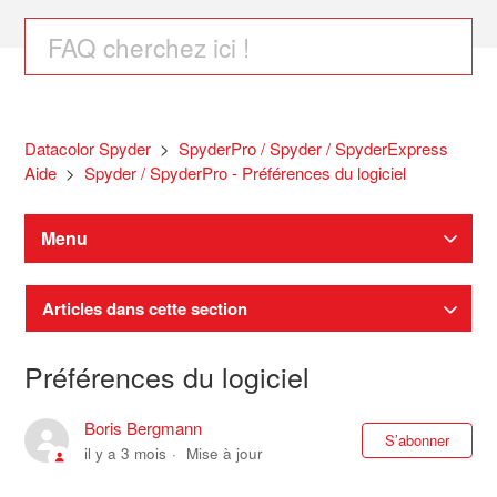
Datacolor Spyder
SpyderPro / Spyder / SpyderExpress
Aide
Spyder / SpyderPro - Préférences du logiciel
Menu
Articles dans cette section
Préférences du logiciel
Boris Bergmann
Pas
S’abonner
il y a 3 mois
Mise à jour