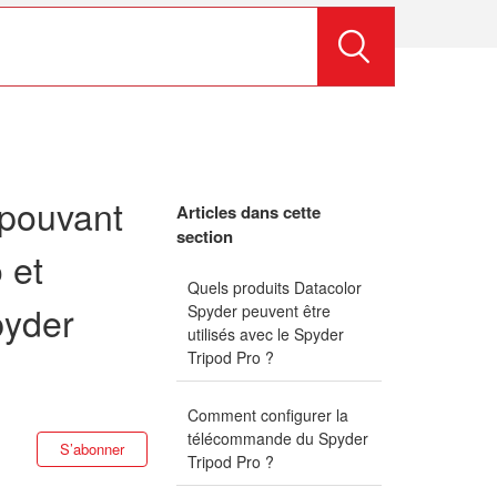
 pouvant
Articles dans cette
section
 et
Quels produits Datacolor
pyder
Spyder peuvent être
utilisés avec le Spyder
Tripod Pro ?
Comment configurer la
télécommande du Spyder
Pas encore suivi par quelqu'un
S’abonner
Tripod Pro ?