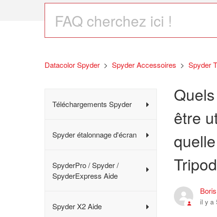
Datacolor Spyder
Spyder Accessoires
Spyder T
Quels
Téléchargements Spyder
être u
Spyder étalonnage d'écran
quelle
Tripod
SpyderPro / Spyder /
SpyderExpress Aide
Bori
il y a
Spyder X2 Aide