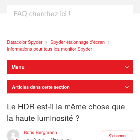
Datacolor Spyder
Spyder étalonnage d'écran
Informations pour tous les monitor Spyder
Menu
Articles dans cette section
Le HDR est-il la même chose que
la haute luminosité ?
Boris Bergmann
Pas
S’abonner
il y a 3 ans
Mise à jour