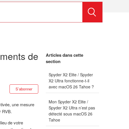
ements de
Articles dans cette
section
Spyder X2 Elite / Spyder
X2 Ultra fonctionne-t-il
avec macOS 26 Tahoe ?
Pas encore suivi par quelqu'un
S’abonner
Mon Spyder X2 Elite /
activée, une mesure
Spyder X2 Ultra n’est pas
ur RVB.
détecté sous macOS 26
Tahoe
lieu de votre