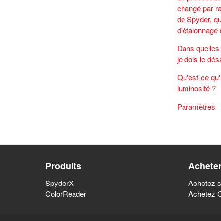
changé par r
de Spyder, qu
d'étalonnage 
Dans quelles 
je dois le dés
Qu'est-ce qu
luminosité ?
Paramètres
Produits
Achete
SpyderX
Achetez s
ColorReader
Achetez 