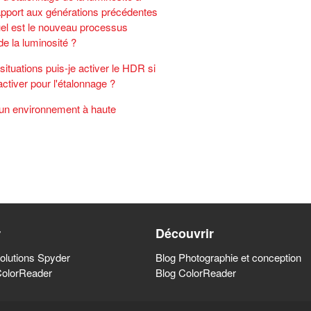
apport aux générations précédentes
el est le nouveau processus
de la luminosité ?
situations puis-je activer le HDR si
activer pour l'étalonnage ?
'un environnement à haute
r
Découvrir
olutions Spyder
Blog Photographie et conception
ColorReader
Blog ColorReader