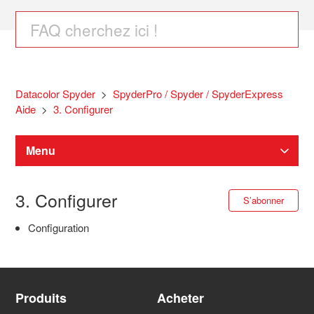
Datacolor Spyder
SpyderPro / Spyder / SpyderExpress
Aide
3. Configurer
Menu
Téléchargements Spyder
3. Configurer
S’a
S’abonner
Configuration
Spyder étalonnage d'écran
SpyderPro / Spyder / SpyderExpress Aide
Produits
Acheter