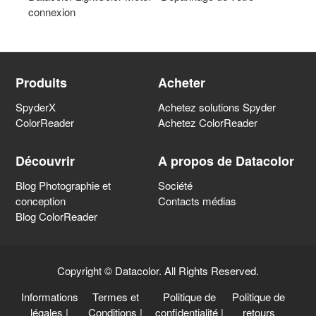
Spyder X2 Aide
connexion
Spyder capture d'image
Produits
Acheter
Spyder profilage d'imprimante
SpyderX
Achetez solutions Spyder
ColorReader
Achetez ColorReader
Spyder Accessoires
Découvrir
A propos de Datacolor
Informations sur le thème de la gestion des couleurs
Blog Photographie et
Société
conception
Contacts médias
Blog ColorReader
Général
Copyright © Datacolor. All Rights Reserved.
Datacolor LightColor Meter
Informations
Termes et
Politique de
Politique de
légales
|
Conditions
|
confidentialité
|
retours