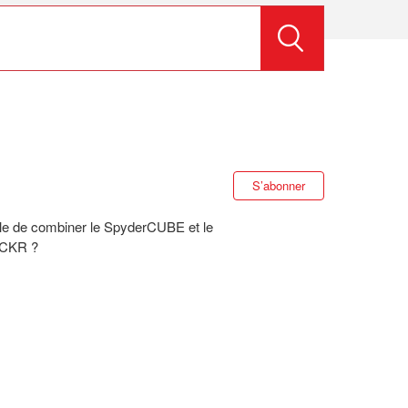
S’abonner à S
S’abonner
ble de combiner le SpyderCUBE et le
CKR ?