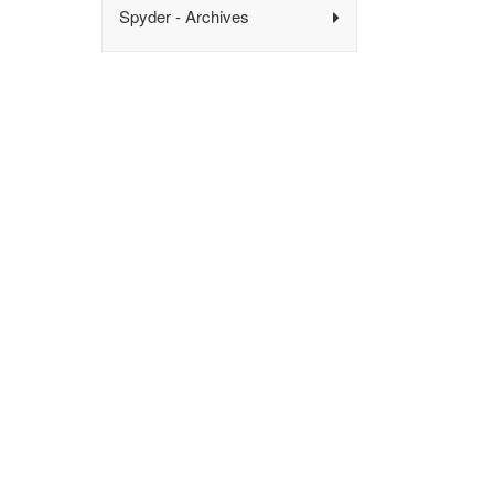
Spyder - Archives
Produits
Achete
SpyderX
Achetez s
ColorReader
Achetez 