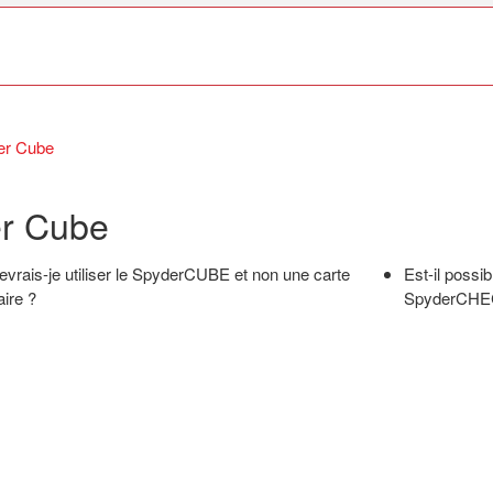
er Cube
r Cube
evrais-je utiliser le SpyderCUBE et non une carte
Est-il possi
aire ?
SpyderCHE