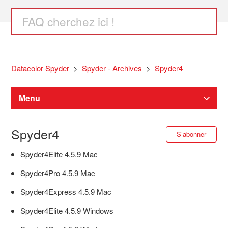
Datacolor Spyder
Spyder - Archives
Spyder4
Menu
Téléchargements Spyder
Spyder4
S’a
S’abonner
Spyder4Elite 4.5.9 Mac
Spyder étalonnage d'écran
Spyder4Pro 4.5.9 Mac
SpyderPro / Spyder / SpyderExpress Aide
Spyder4Express 4.5.9 Mac
Spyder4Elite 4.5.9 Windows
Spyder X2 Aide