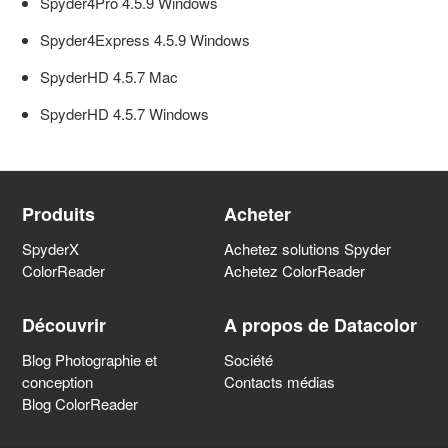
Spyder4Pro 4.5.9 Windows
Spyder4Express 4.5.9 Windows
Spyder capture d'image
SpyderHD 4.5.7 Mac
Spyder profilage d'imprimante
SpyderHD 4.5.7 Windows
Spyder Accessoires
Produits
Acheter
Informations sur le thème de la gestion des couleurs
SpyderX
Achetez solutions Spyder
ColorReader
Achetez ColorReader
Général
Découvrir
A propos de Datacolor
Blog Photographie et
Société
Datacolor LightColor Meter
conception
Contacts médias
Blog ColorReader
Spyder - Archives