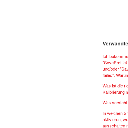
Verwandte
Ich bekomme
"SaveProfile
und/oder "Sa
failed". Waru
Was ist die ri
Kalibrierung 
Was versteh
In welchen S
aktivieren, we
ausschalten