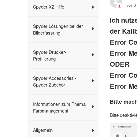
vor 3
Spyder X2 Hilfe
Ich nut
Spyder Lösungen bei der
der Kali
Bilderfassung
Error Co
Error Me
Spyder Drucker-
Profilierung
ODER
Error Co
Spyder Accessories -
Error Me
Spyder Zubehör
Bitte mac
Informationen zum Thema
Farbmanagement
Bitte deakti
Allgemein