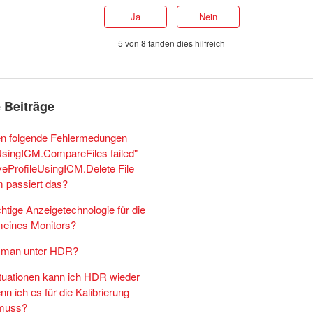
Ja
Nein
5 von 8 fanden dies hilfreich
 Beiträge
n folgende Fehlermedungen
UsingICM.CompareFiles failed"
veProfileUsingICM.Delete File
m passiert das?
chtige Anzeigetechnologie für die
meines Monitors?
t man unter HDR?
ituationen kann ich HDR wieder
nn ich es für die Kalibrierung
 muss?