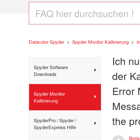
Datacolor Spyder
Spyder Monitor Kalibrierung
I
Ich n
Spyder Software
der Ka
Downloads
Error 
Spyder Monitor
Kalibrierung
Messa
the pr
SpyderPro / Spyder /
SpyderExpress Hilfe
Bori