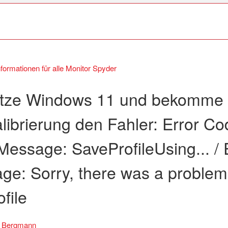
nformationen für alle Monitor Spyder
utze Windows 11 und bekomme
librierung den Fahler: Error Co
Message: SaveProfileUsing... / 
ge: Sorry, there was a problem
ofile
s Bergmann