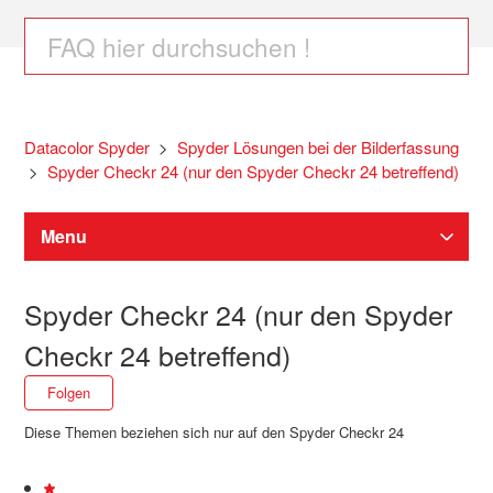
Datacolor Spyder
Spyder Lösungen bei der Bilderfassung
Spyder Checkr 24 (nur den Spyder Checkr 24 betreffend)
Menu
Spyder Software Downloads
Spyder Checkr 24 (nur den Spyder
Checkr 24 betreffend)
Spyder Monitor Kalibrierung
Noch niemand folgt
Folgen
Diese Themen beziehen sich nur auf den Spyder Checkr 24
SpyderPro / Spyder / SpyderExpress Hilfe