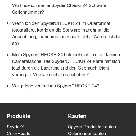
Spyder X2 Hilfe
Wo finde ich meine Spyder Checkr 24 Software
Seriennummer?
Spyder Lösungen bei der Bilderfassung
Wenn ich den SpyderCHECKR 24 im Querformat
fotografiere, korrigiert die Software manchmal die
Ausrichtung, manchmal aber auch nicht. Warum ist das
Spyder Drucker-Profilierung
so?
Mein SpyderCHECKR 24 befindet sich in einer kleinen
Spyder Accessories - Spyder Zubehör
Kameratasche. Die SpyderCHECKR 24 Karte hat sich
jetzt durch die Lagerung und den Gebrauch leicht
verbogen. Wie kann ich dies beheben?
Informationen zum Thema Farbmanagement
Wie pflege ich meinen SpyderCHECKR 24?
Allgemein
Produkte
Kaufen
Datacolor LightColor Meter
SpyderX
Spyder Produkte kaufen
ColorReader
Colorreader kaufen