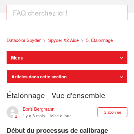
Datacolor Spyder
Spyder X2 Aide
5. Etalonnage
Menu
Articles dans cette section
Étalonnage - Vue d'ensemble
Boris Bergmann
Pas
S’abonner
il y a 3 mois
Mise à jour
Début du processus de calibrage