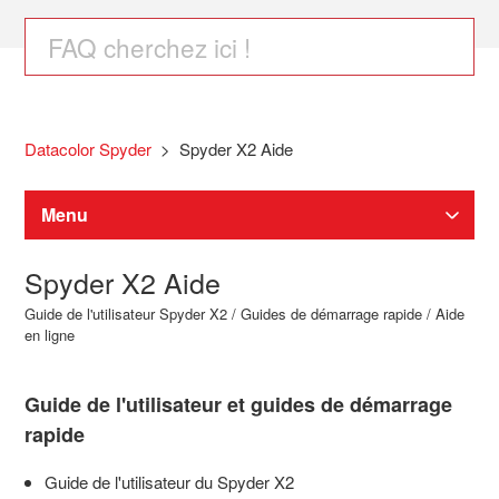
Datacolor Spyder
Spyder X2 Aide
Menu
Spyder X2 Aide
Téléchargements Spyder
Guide de l'utilisateur Spyder X2 / Guides de démarrage rapide / Aide
en ligne
Spyder étalonnage d'écran
Guide de l'utilisateur et guides de démarrage
SpyderPro / Spyder / SpyderExpress Aide
rapide
Guide de l'utilisateur du Spyder X2
Spyder X2 Aide