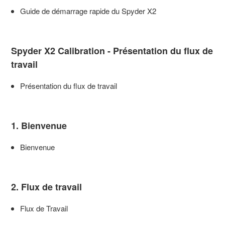
Guide de démarrage rapide du Spyder X2
Spyder capture d'image
Spyder X2 Calibration - Présentation du flux de
Spyder profilage d'imprimante
travail
Présentation du flux de travail
Spyder Accessoires
Informations sur le thème de la gestion des couleurs
1. Bienvenue
Bienvenue
Général
Datacolor LightColor Meter
2. Flux de travail
Flux de Travail
Spyder - Archives