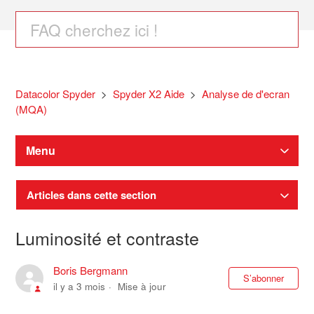
Datacolor Spyder
Spyder X2 Aide
Analyse de d'ecran
(MQA)
Menu
Articles dans cette section
Luminosité et contraste
Boris Bergmann
Pas
S’abonner
il y a 3 mois
Mise à jour