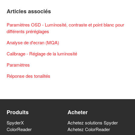
Articles associés
Paramètres OSD - Luminosité, contraste et point blanc pour
différents préréglages
Analyse de d'ecran (MQA)
Calibrage - Réglage de la luminosité
Paramètres
Réponse des tonalités
Produits
Acheter
SpyderX
Achetez solutions Spyder
ColorReader
Achetez ColorReader