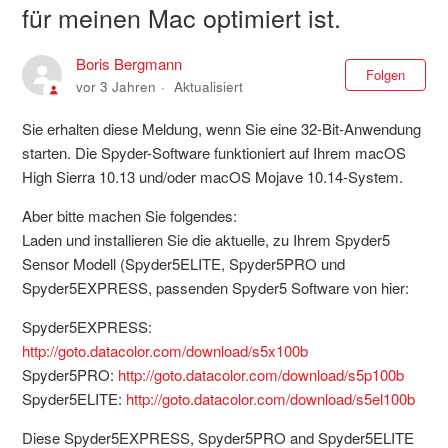
für meinen Mac optimiert ist.
Boris Bergmann
Noc
Folgen
vor 3 Jahren
Aktualisiert
Sie erhalten diese Meldung, wenn Sie eine 32-Bit-Anwendung
starten. Die Spyder-Software funktioniert auf Ihrem macOS
High Sierra 10.13 und/oder macOS Mojave 10.14-System.
Aber bitte machen Sie folgendes:
Laden und installieren Sie die aktuelle, zu Ihrem Spyder5
Sensor Modell (Spyder5ELITE, Spyder5PRO und
Spyder5EXPRESS, passenden Spyder5 Software von hier:
Spyder5EXPRESS:
http://goto.datacolor.com/download/s5x100b
Spyder5PRO:
http://goto.datacolor.com/download/s5p100b
Spyder5ELITE:
http://goto.datacolor.com/download/s5el100b
Diese Spyder5EXPRESS, Spyder5PRO and Spyder5ELITE