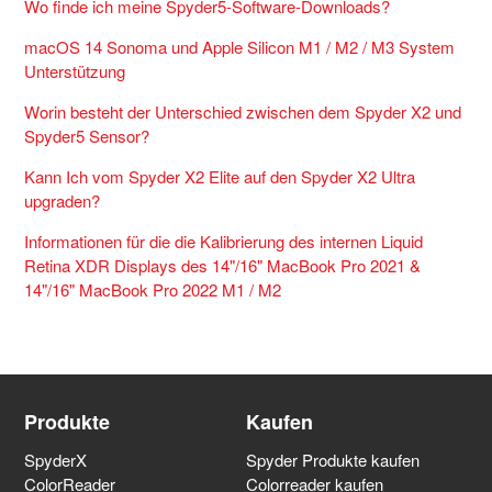
Wo finde ich meine Spyder5-Software-Downloads?
macOS 14 Sonoma und Apple Silicon M1 / M2 / M3 System
Unterstützung
Worin besteht der Unterschied zwischen dem Spyder X2 und
Spyder5 Sensor?
Kann Ich vom Spyder X2 Elite auf den Spyder X2 Ultra
upgraden?
Informationen für die die Kalibrierung des internen Liquid
Retina XDR Displays des 14"/16" MacBook Pro 2021 &
14"/16" MacBook Pro 2022 M1 / M2
Produkte
Kaufen
SpyderX
Spyder Produkte kaufen
ColorReader
Colorreader kaufen