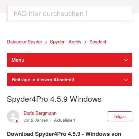
Datacolor Spyder
Spyder - Archiv
Spyder4
Menu
Beiträge in diesem Abschnitt
Spyder4Pro 4.5.9 Windows
Boris Bergmann
Noc
Folgen
vor 2 Jahren
Aktualisiert
Download Spyder4Pro 4.5.9 - Windows von