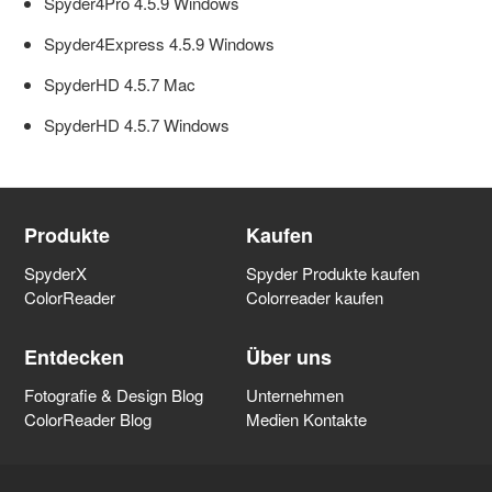
Spyder4Pro 4.5.9 Windows
Spyder4Express 4.5.9 Windows
Spyder Lösungen bei der Bilderfassung
SpyderHD 4.5.7 Mac
Spyder Drucker-Profilierung
SpyderHD 4.5.7 Windows
Spyder Accessories - Spyder Zubehör
Produkte
Kaufen
Informationen zum Thema Farbmanagement
SpyderX
Spyder Produkte kaufen
ColorReader
Colorreader kaufen
Allgemein
Entdecken
Über uns
Fotografie & Design Blog
Unternehmen
Datacolor LightColor Meter
ColorReader Blog
Medien Kontakte
Spyder - Archiv