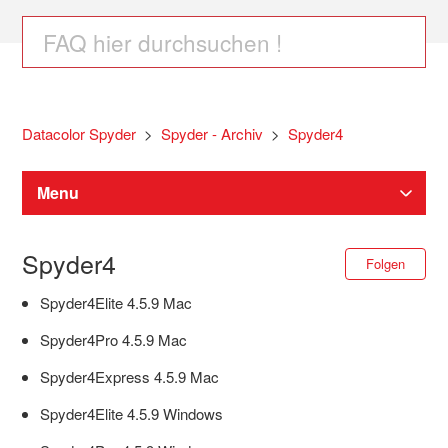
Datacolor Spyder
Spyder - Archiv
Spyder4
Menu
Spyder Software Downloads
Spyder4
Noc
Folgen
Spyder4Elite 4.5.9 Mac
Spyder Monitor Kalibrierung
Spyder4Pro 4.5.9 Mac
SpyderPro / Spyder / SpyderExpress Hilfe
Spyder4Express 4.5.9 Mac
Spyder4Elite 4.5.9 Windows
Spyder X2 Hilfe