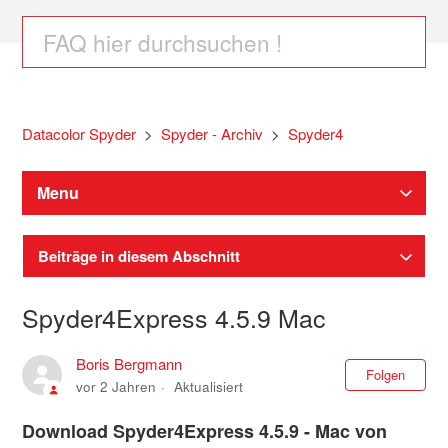
Datacolor Spyder
Spyder - Archiv
Spyder4
Menu
Beiträge in diesem Abschnitt
Spyder4Express 4.5.9 Mac
Boris Bergmann
Noc
Folgen
vor 2 Jahren
Aktualisiert
Download
Spyder4Express 4.5.9 -
Mac
von